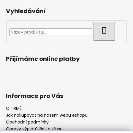
a
Vyhledávání
j
í
t
HLEDAT
?
Přijímáme online platby
HLEDAT
D
Informace pro Vás
o
p
O FIRMĚ
o
Jak nakupovat na našem webu eshopu
r
Obchodní podmínky
u
Opravy výpletů židlí a křesel